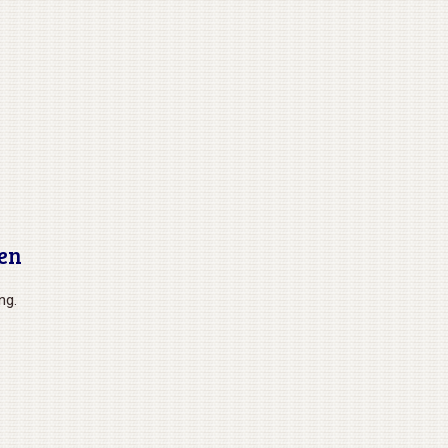
en
ng.