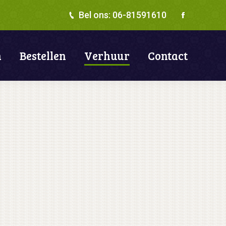
Bel ons: 06-81591610
Facebook
n
Bestellen
Verhuur
Contact